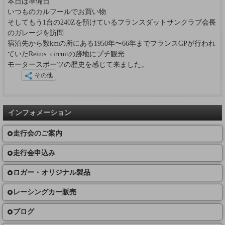
本日は準備日
いつものカルフールでお買い物
そしてもう1台の240Zを預けているフランスダットサンクラブ会長
のガレージを訪問
宿泊先から数kmの所にある1950年〜66年までフランスGPが行われ
ていたReims circuitの跡地にプチ観光
モータースポーツの歴史を感じて来ました。
その他
インフォメーション
走行会のご案内
走行会申込み
ロガー・オリジナル製品
レーシングカー販売
ブログ