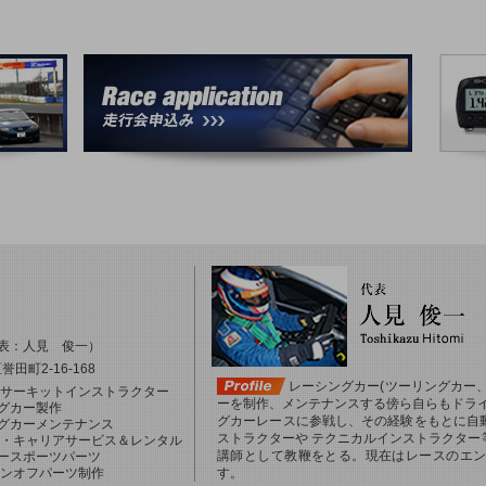
表：人見 俊一）
田町2-16-168
レーシングカー(ツーリングカー
・サーキットインストラクター
ーを制作、メンテナンスする傍ら自らもドライ
グカー製作
グカーレースに参戦し、その経験をもとに自
グカーメンテナンス
ストラクターや テクニカルインストラクター
 ・キャリアサービス＆レンタル
講師として教鞭をとる。現在はレースのエ
ースポーツパーツ
ワンオフパーツ制作
す。