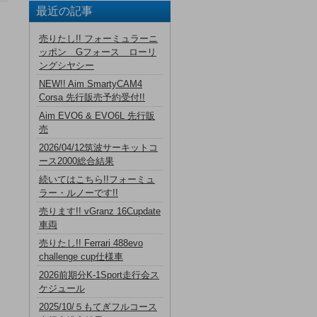
最近の記事
売りたし!! フォーミュラーニ
ッポン Gフォース ローリ
ングシヤシー
NEW!! Aim SmartyCAM4
Corsa 先行販売予約受付!!
Aim EVO6 & EVO6L 先行販
売
2026/04/12筑波サーキットコ
ース2000総合結果
続いてはこちら!!フォーミュ
ラー・ルノーです!!
売ります!! vGranz 16Cupdate
車両
売りたし!! Ferrari 488evo
challenge cup仕様車
2026前期分K-1Sport走行会ス
ケジュール
2025/10/５もてぎフルコース