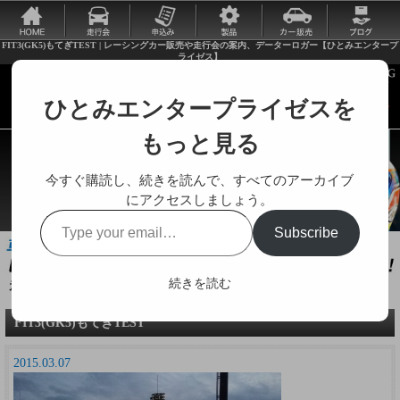
FIT3(GK5)もてぎTEST | レーシングカー販売や走行会の案内、データーロガー【ひとみエンタープ
ライゼス】
ひとみエンタープライゼスを
もっと見る
今すぐ購読し、続きを読んで、すべてのアーカイブ
にアクセスしましょう。
Type
Subscribe
your
email…
続きを読む
走行会やレーシングカーに関する様々な情報をお届けします。
FIT3(GK5)もてぎTEST
2015.03.07