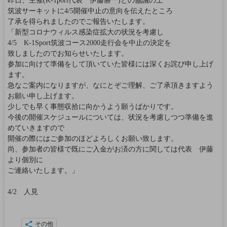
昨日、主催(K-1port代表 伊藤勝一)との協議の上
筑波サーキットに4/5開催中止の意向を伝えたところ
了承を得られましたのでご報告いたします。
「新型コロナウィルス感染症拡大の状況を考慮し
4/5 K-1Sport筑波コース2000走行会を中止の決定を
致しましたのでお知らせいたします。
参加に向けて準備をして頂いていた皆様には深くお詫び申し上げ
ます。
急なご案内になりますが、なにとぞご理解、ご了承頂きますよう
お願い申し上げます。
少しでも早く事態収拾に向かうよう願うばかりです。
今後の開催スケジュールについては、状況を考慮しつつ準備を進
めていきますので
開催の際にはご参加のほどよろしくお願い致します。
尚、参加者の皆様で既にご入金がお済の方に関しては代表 伊藤
より個別に
ご連絡いたします。」
4/2 人見
その他