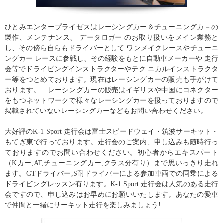
ひとみエンタープライゼスはレーシングカー＆チューニングカ－の
製作、メンテナンス、 データロガー のお取り扱いをメイン業務と
し、その傍ら自らもドライバーとして ワンメイクレースやチューニ
ングカー レースに参戦し、その経験をもとに自動車メーカーや 走行
会等でドライビングインストラクターやテク ニカルインストラクタ
ー等をつとめております。現在はレーシングカーの販売も手がけて
おります。 レーシングカーの販売はイギリスや中国にコネクター
をもつネットワークで様々なレーシングカーを扱っておりますので
掲載されていないレーシングカーなどもお問い合わせください。
大好評のK-1 Sport 走行会は富士スピードウェイ・筑波サーキット・
もてぎ東で行っております。走行会のご案内、申し込みも随時行っ
ておりますのでお問い合わせください。初心者からエキスパート
（Kカー,AT,チューニングカー,クラス分有り）まで思いっきり走れ
ます。GTドライバー,S耐ドライバーによる参加車両での同乗による
ドライビングレッスン有ります。K-1 Sport 走行会は人気のある走行
会ですので、申し込みはお早めにお願いいたします。あなたの愛車
で仲間と一緒にサーキット走行を楽しみましょう!