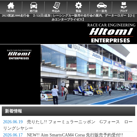
2023筑波2000走行会 ２/12(日)追加 | レーシングカー販売や走行会の案内、データーロガー【ひと
みエンタープライゼス】
新着情報
2026.06.19
売りたし!! フォーミュラーニッポン Gフォース ロー
リングシヤシー
2026.06.17
NEW!! Aim SmartyCAM4 Corsa 先行販売予約受付!!