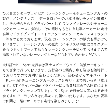
ひとみエンタープライゼスはレーシングカー＆チューニングカ－の
製作、メンテナンス、 データロガー のお取り扱いをメイン業務と
し、その傍ら自らもドライバーとして ワンメイクレースやチューニ
ングカー レースに参戦し、その経験をもとに自動車メーカーや 走行
会等でドライビングインストラクターやテク ニカルインストラクタ
ー等をつとめております。現在はレーシングカーの販売も手がけて
おります。 レーシングカーの販売はイギリスや中国にコネクター
をもつネットワークで様々なレーシングカーを扱っておりますので
掲載されていないレーシングカーなどもお問い合わせください。
大好評のK-1 Sport 走行会は富士スピードウェイ・筑波サーキット・
もてぎ東で行っております。走行会のご案内、申し込みも随時行っ
ておりますのでお問い合わせください。初心者からエキスパート
（Kカー,AT,チューニングカー,クラス分有り）まで思いっきり走れ
ます。GTドライバー,S耐ドライバーによる参加車両での同乗による
ドライビングレッスン有ります。K-1 Sport 走行会は人気のある走行
会ですので、申し込みはお早めにお願いいたします。あなたの愛車
で仲間と一緒にサーキット走行を楽しみましょう!