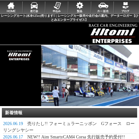
レーシングカート(水冷125cc)売ります!! | レーシングカー販売や走行会の案内、データーロガー【ひ
とみエンタープライゼス】
新着情報
2026.06.19
売りたし!! フォーミュラーニッポン Gフォース ロー
リングシヤシー
2026.06.17
NEW!! Aim SmartyCAM4 Corsa 先行販売予約受付!!