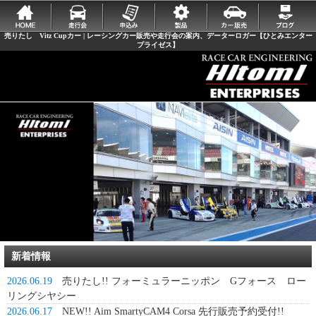
売りたし Vitz Cupカー | レーシングカー販売や走行会の案内、データーロガー【ひとみエンター
プライゼス】
新着情報
2026.06.19
売りたし!! フォーミュラーニッポン Gフォース ロー
リングシヤシー
2026.06.17
NEW!! Aim SmartyCAM4 Corsa 先行販売予約受付!!