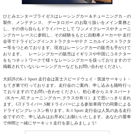
ひとみエンタープライゼスはレーシングカー＆チューニングカ－の
製作、メンテナンス、 データロガー のお取り扱いをメイン業務と
し、その傍ら自らもドライバーとして ワンメイクレースやチューニ
ングカー レースに参戦し、その経験をもとに自動車メーカーや 走行
会等でドライビングインストラクターやテク ニカルインストラクタ
ー等をつとめております。現在はレーシングカーの販売も手がけて
おります。 レーシングカーの販売はイギリスや中国にコネクター
をもつネットワークで様々なレーシングカーを扱っておりますので
掲載されていないレーシングカーなどもお問い合わせください。
大好評のK-1 Sport 走行会は富士スピードウェイ・筑波サーキット・
もてぎ東で行っております。走行会のご案内、申し込みも随時行っ
ておりますのでお問い合わせください。初心者からエキスパート
（Kカー,AT,チューニングカー,クラス分有り）まで思いっきり走れ
ます。GTドライバー,S耐ドライバーによる参加車両での同乗による
ドライビングレッスン有ります。K-1 Sport 走行会は人気のある走行
会ですので、申し込みはお早めにお願いいたします。あなたの愛車
で仲間と一緒にサーキット走行を楽しみましょう!