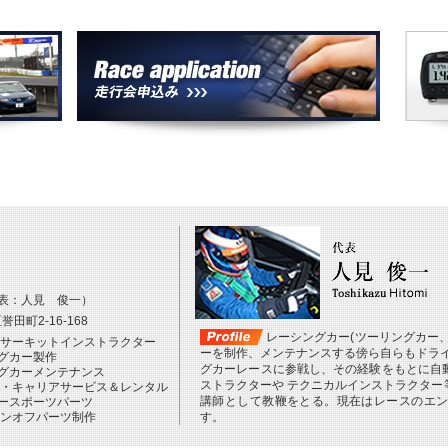
表：人見 俊一）
田町2-16-168
レーシングカー(ツーリングカー
・サーキットインストラクター
ーを制作、メンテナンスする傍ら自らもドライ
グカー製作
グカーレースに参戦し、その経験をもとに自
グカーメンテナンス
ストラクターや テクニカルインストラクター
 ・キャリアサービス＆レンタル
講師として教鞭をとる。現在はレースのエ
ースポーツパーツ
ワンオフパーツ制作
す。