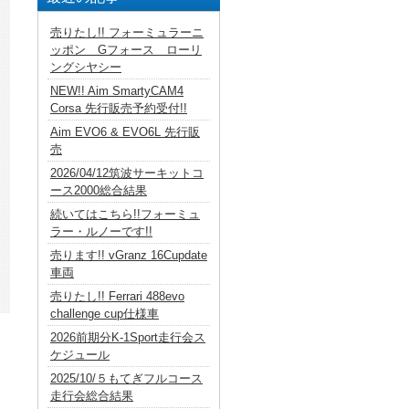
売りたし!! フォーミュラーニ
ッポン Gフォース ローリ
ングシヤシー
NEW!! Aim SmartyCAM4
Corsa 先行販売予約受付!!
Aim EVO6 & EVO6L 先行販
売
2026/04/12筑波サーキットコ
ース2000総合結果
続いてはこちら!!フォーミュ
ラー・ルノーです!!
売ります!! vGranz 16Cupdate
車両
売りたし!! Ferrari 488evo
challenge cup仕様車
2026前期分K-1Sport走行会ス
ケジュール
2025/10/５もてぎフルコース
走行会総合結果