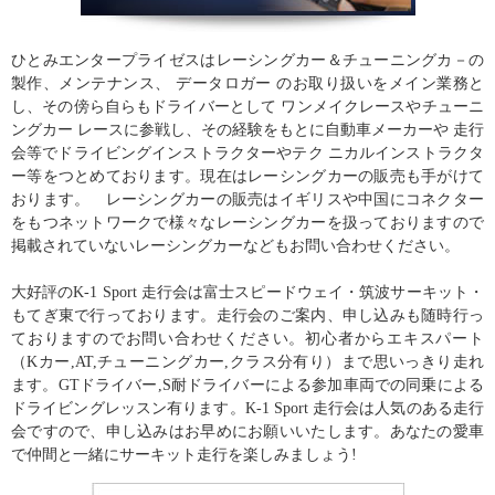
ひとみエンタープライゼスはレーシングカー＆チューニングカ－の
製作、メンテナンス、 データロガー のお取り扱いをメイン業務と
し、その傍ら自らもドライバーとして ワンメイクレースやチューニ
ングカー レースに参戦し、その経験をもとに自動車メーカーや 走行
会等でドライビングインストラクターやテク ニカルインストラクタ
ー等をつとめております。現在はレーシングカーの販売も手がけて
おります。 レーシングカーの販売はイギリスや中国にコネクター
をもつネットワークで様々なレーシングカーを扱っておりますので
掲載されていないレーシングカーなどもお問い合わせください。
大好評のK-1 Sport 走行会は富士スピードウェイ・筑波サーキット・
もてぎ東で行っております。走行会のご案内、申し込みも随時行っ
ておりますのでお問い合わせください。初心者からエキスパート
（Kカー,AT,チューニングカー,クラス分有り）まで思いっきり走れ
ます。GTドライバー,S耐ドライバーによる参加車両での同乗による
ドライビングレッスン有ります。K-1 Sport 走行会は人気のある走行
会ですので、申し込みはお早めにお願いいたします。あなたの愛車
で仲間と一緒にサーキット走行を楽しみましょう!