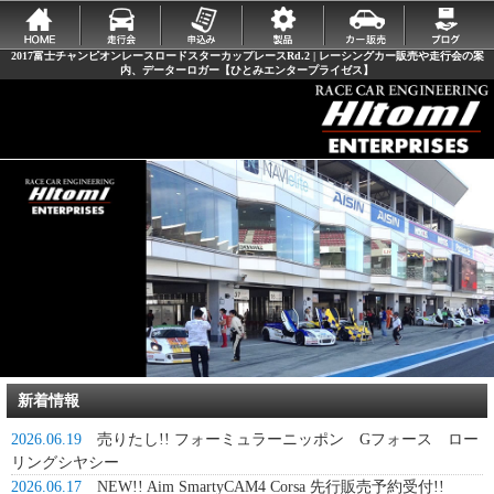
2017富士チャンピオンレースロードスターカップレースRd.2 | レーシングカー販売や走行会の案
内、データーロガー【ひとみエンタープライゼス】
新着情報
2026.06.19
売りたし!! フォーミュラーニッポン Gフォース ロー
リングシヤシー
2026.06.17
NEW!! Aim SmartyCAM4 Corsa 先行販売予約受付!!