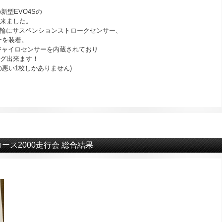
新型EVO4Sの
て来ました。
4輪にサスペンションストロークセンサー、
ーを装着。
軸ジャイロセンサーを内蔵されており
ング出来ます！
りの悪い1枚しかありません)
ットコース2000走行会 総合結果