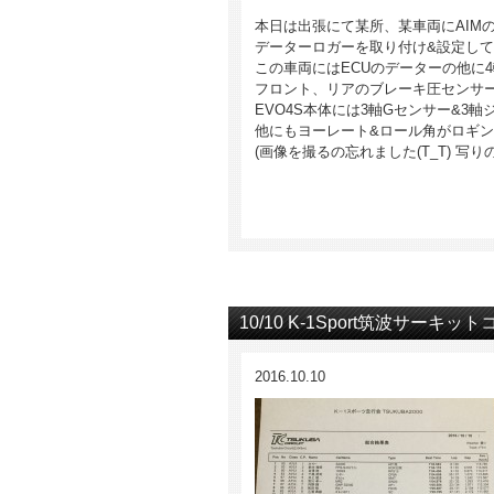
本日は出張にて某所、某車両にAIMの
データーロガーを取り付け&設定し
この車両にはECUのデーターの他に
フロント、リアのブレーキ圧センサ
EVO4S本体には3軸Gセンサー&3
他にもヨーレート&ロール角がロギ
(画像を撮るの忘れました(T_T) 写
10/10 K-1Sport筑波サーキ
2016.10.10