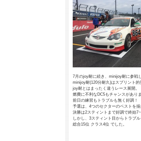
7月のjoy耐に続き、minijoy耐に参
minijoy耐(120分耐久)はスプリ
joy耐とはまったく違うレース展開。
燃費に不利なDC5もチャンスがあり
前日の練習もトラブルも無く好調！
予選は、4つのセクターのベストを揃
決勝は2スティントまで好調で終始7~
しかし、3スティント目からトラブ
総合15位 クラス4位 でした。