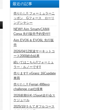
最近の記事
売りたし!! フォーミュラーニ
ッポン Gフォース ローリ
ングシヤシー
NEW!! Aim SmartyCAM4
Corsa 先行販売予約受付!!
Aim EVO6 & EVO6L 先行販
売
2026/04/12筑波サーキットコ
ース2000総合結果
続いてはこちら!!フォーミュ
ラー・ルノーです!!
売ります!! vGranz 16Cupdate
車両
売りたし!! Ferrari 488evo
challenge cup仕様車
2026前期分K-1Sport走行会ス
ケジュール
2025/10/５もてぎフルコース